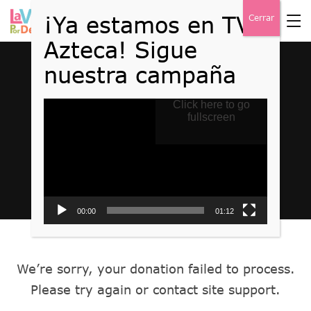
Reproductor
Click here to go
Donation Failed
de
fullscreen
vídeo
Home
Donation Failed
00:00
01:12
We’re sorry, your donation failed to process.
Please try again or contact site support.