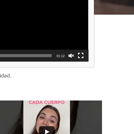
te
01:12
idad.