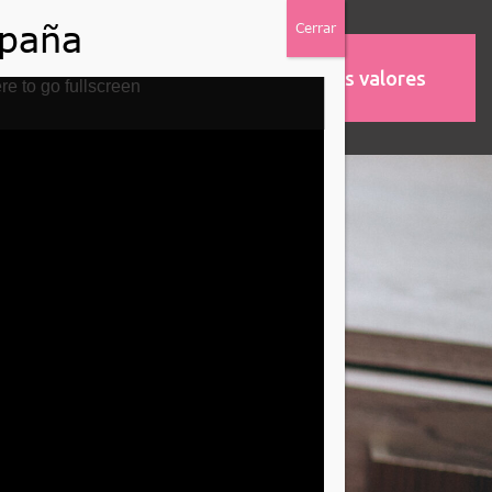
Nuestros valores
MOS
ASOCIACIONES
re to go fullscreen