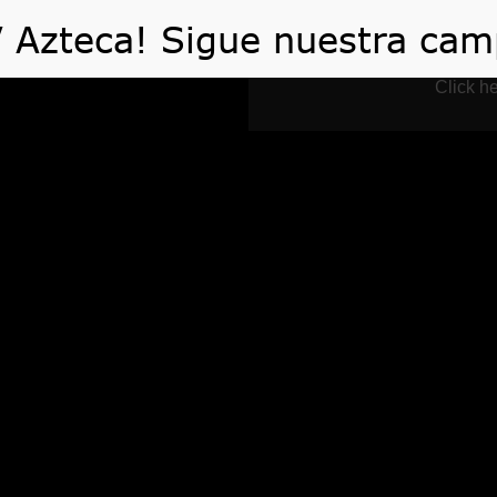
 HACEMOS
VIDEOS
ARTÍCULOS
TE AYUDA
Click he
Videos
Home
Videos