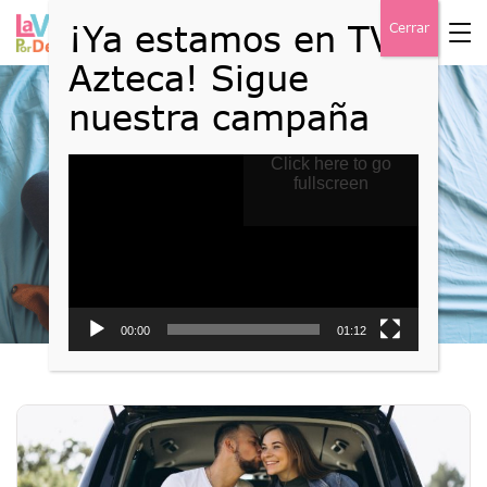
Reproductor
Click here to go
Blog
de
fullscreen
vídeo
Home
Blog
00:00
01:12