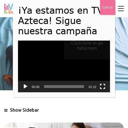
Reproductor
Click here to go
Blog
de
fullscreen
vídeo
Home
Blog
00:00
01:12
Show Sidebar