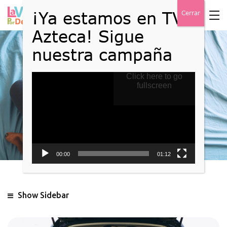
Reproductor
Click here to go
Blog
de
fullscreen
vídeo
Home
Blog
00:00
01:12
Show Sidebar