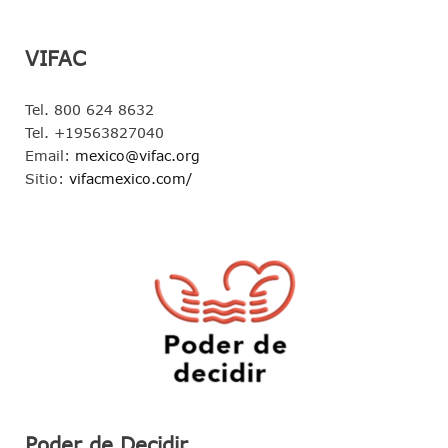
VIFAC
Tel. 800 624 8632
Tel. +19563827040
Email:
mexico@vifac.org
Sitio:
vifacmexico.com/
Poder de Decidir