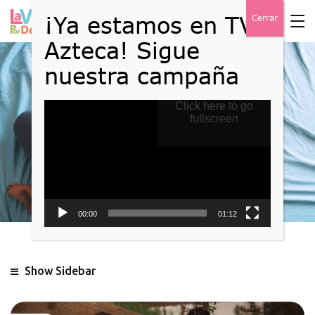
Reproductor
Click here to go
Blog
de
fullscreen
vídeo
Home
Blog
00:00
01:12
Show Sidebar