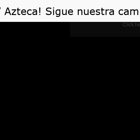
 HACEMOS
VIDEOS
ARTÍCULOS
TE AYUDA
Click he
Blog
Home
Blog