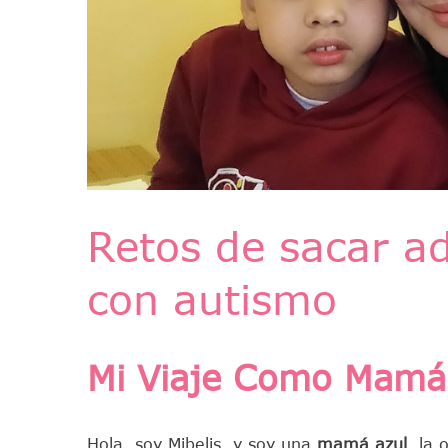
Retos de sacar ad
con autismo
Mi Viaje Como Mamá
Hola, soy Mibelis, y soy una
mamá azul
, la