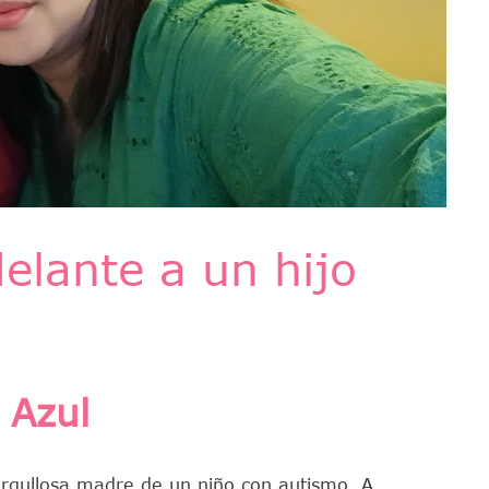
elante a un hijo
 Azul
 orgullosa madre de un niño con autismo. A