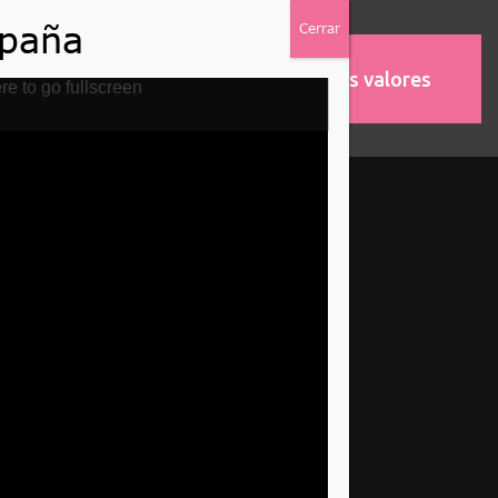
Nuestros valores
MOS
ASOCIACIONES
re to go fullscreen
d