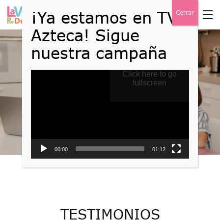
Reproductor
Click here to go
Testimonios
de
fullscreen
vídeo
Home
Testimonios
00:00
01:12
TESTIMONIOS