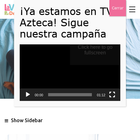
Reproductor
Click here to go
Blog
de
fullscreen
vídeo
Home
Blog
00:00
01:12
Show Sidebar