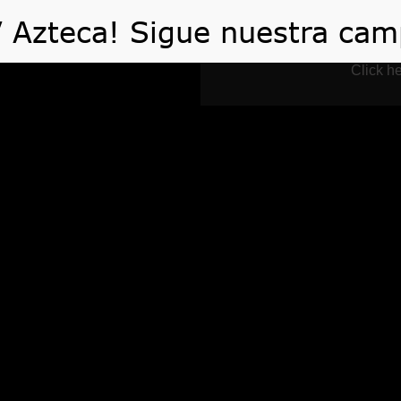
 HACEMOS
VIDEOS
ARTÍCULOS
TE AYUDA
Click he
Blog
Home
Blog