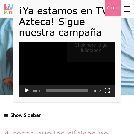
Reproductor
Click here to go
Blog
de
fullscreen
vídeo
Home
Blog
00:00
01:12
Show Sidebar
4 cosas que las clínicas no