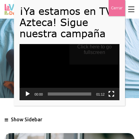
Reproductor
Click here to go
Blog
de
fullscreen
vídeo
Home
Blog
00:00
01:12
Show Sidebar