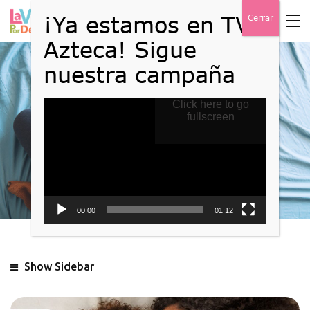
Reproductor
Click here to go
Blog
de
fullscreen
vídeo
Home
Blog
00:00
01:12
Show Sidebar