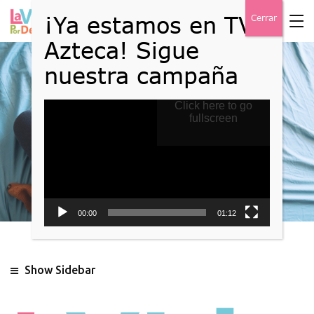
Reproductor
Click here to go
Blog
de
fullscreen
vídeo
Home
Blog
00:00
01:12
Show Sidebar