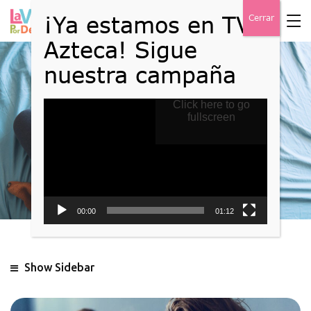
Reproductor
Click here to go
Blog
de
fullscreen
vídeo
Home
Blog
00:00
01:12
Show Sidebar