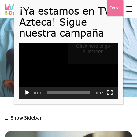
Reproductor
Click here to go
Blog
de
fullscreen
vídeo
Home
Uncategorized
00:00
01:12
Show Sidebar