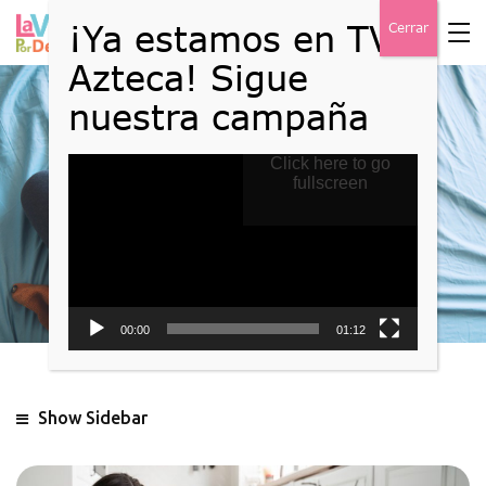
Reproductor
Click here to go
Blog
de
fullscreen
vídeo
Home
Blog
00:00
01:12
Show Sidebar