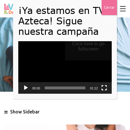
Reproductor
Click here to go
Blog
de
fullscreen
vídeo
Home
Blog
00:00
01:12
Show Sidebar