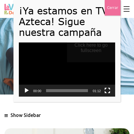
Reproductor
Click here to go
Blog
de
fullscreen
vídeo
Home
Blog
00:00
01:12
Show Sidebar