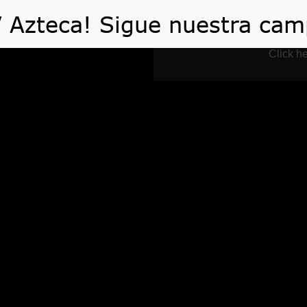
 HACEMOS
VIDEOS
ARTÍCULOS
TE AYUDA
Click he
Blog
Home
Blog