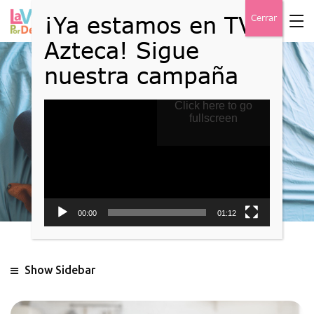
Reproductor
Click here to go
Blog
de
fullscreen
vídeo
Home
Blog
00:00
01:12
Show Sidebar