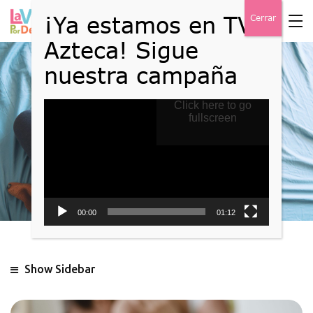
Reproductor
Click here to go
Blog
de
fullscreen
vídeo
Home
Blog
00:00
01:12
Show Sidebar