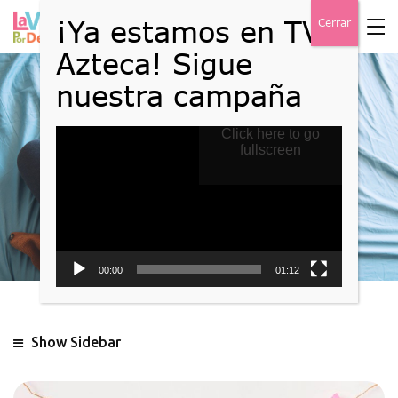
Reproductor
Click here to go
Blog
de
fullscreen
vídeo
Home
Blog
00:00
01:12
Show Sidebar