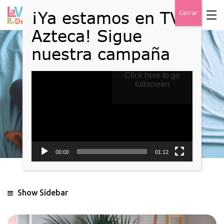
Reproductor
Click here to go
Blog
de
fullscreen
vídeo
Home
Blog
00:00
01:12
Show Sidebar