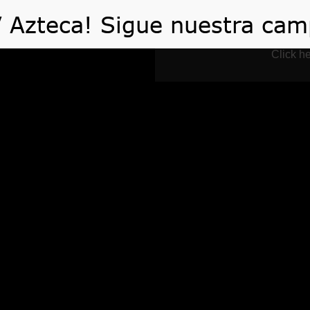
 HACEMOS
VIDEOS
ARTÍCULOS
TE AYUDA
Click he
Blog
Home
Blog