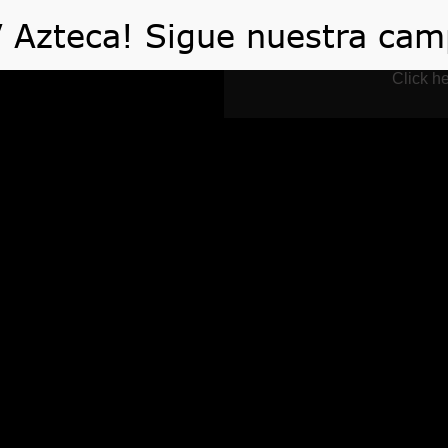
 HACEMOS
VIDEOS
ARTÍCULOS
TE AYUDA
Click he
Blog
Home
Blog