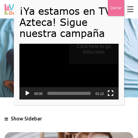
Reproductor
Click here to go
Blog
de
fullscreen
vídeo
Home
Blog
00:00
01:12
Show Sidebar