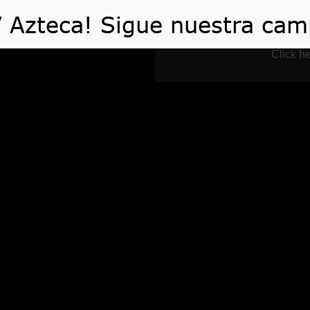
 HACEMOS
VIDEOS
ARTÍCULOS
TE AYUDA
Click he
Events
Home
Event